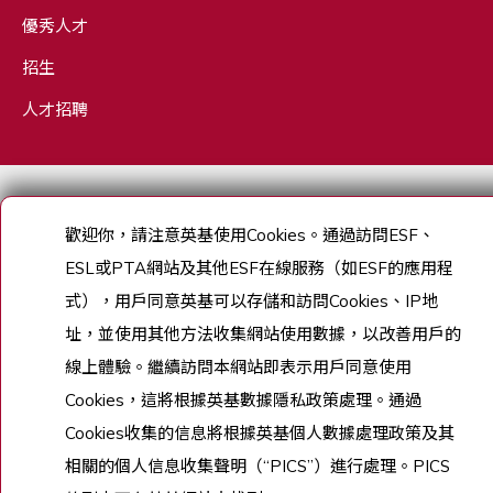
優秀人才
招生
人才招聘
Copyright © English Schools Foundation. Powered by
ANGLIA
.
網站地圖
歡迎你，請注意英基使用
Cookies
。通過訪問
ESF
、
ESL
或
PTA
網站及其他
ESF
在線服務（如
ESF
的應用程
式），用戶同意英基可以存儲和訪問
Cookies
、
IP
地
址，並使用其他方法收集網站使用數據，以改善用戶的
線上體驗。繼續訪問本網站即表示用戶同意使用
Cookies
，這將根據英基數據隱私政策處理。通過
Cookies
收集的信息將根據英基個人數據處理政策及其
相關的個人信息收集聲明（
“PICS”
）進行處理。
PICS