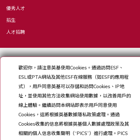
優秀人才
招生
人才招聘
Copyright © English Schools Foundation. Powered by
ANGLIA
.
網站地圖
歡迎你，請注意英基使用
Cookies
。通過訪問
ESF
、
ESL
或
PTA
網站及其他
ESF
在線服務（如
ESF
的應用程
式），用戶同意英基可以存儲和訪問
Cookies
、
IP
地
址，並使用其他方法收集網站使用數據，以改善用戶的
線上體驗。繼續訪問本網站即表示用戶同意使用
Cookies
，這將根據英基數據隱私政策處理。通過
Cookies
收集的信息將根據英基個人數據處理政策及其
相關的個人信息收集聲明（
“PICS”
）進行處理。
PICS